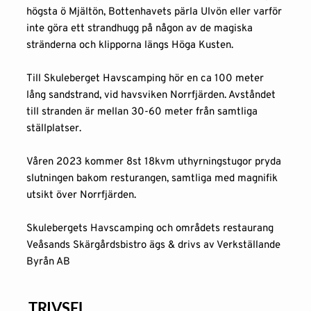
högsta ö Mjältön, Bottenhavets pärla Ulvön eller varför 
inte göra ett strandhugg på någon av de magiska 
stränderna och klipporna längs Höga Kusten.
Till Skuleberget Havscamping hör en ca 100 meter 
lång sandstrand, vid havsviken Norrfjärden. Avståndet 
till stranden är mellan 30-60 meter från samtliga 
ställplatser
.
Våren 2023 kommer 8st 18kvm 
uthyrningstugor
 pryda 
slutningen bakom resturangen, samtliga med magnifik 
utsikt över Norrfjärden.
Skulebergets Havscamping och områdets restaurang 
Veåsands Skärgårdsbistro ägs & drivs av Verkställande 
Byrån AB
 TRIVSEL 