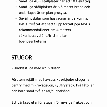
Samtliga 40+ ställplater har ett 10A eluttag. 
Samtliga ställplatser är 6,5 meter breda och 
underlaget är en plan grusyta.
Såväl husbilar som husvagnar är välkomna. 
Det ej tillåtet att sätta upp förtält pga MSBs 
rekommendationer om 4 meters 
säkerhetsavstånd/fritt mellan 
boendeenheterna. 
STUGOR
2-bäddsstuga med wc & dusch.
Förutom rejält med havsutsikt erbjuder 
stugorna
pentry med mikrovågsugn, kyl/frysfack, två fåtöljer 
och bord samt två enkel/dubbelsäng.
Ett bänkset utanför 
stugan
 för mysiga frukost och 