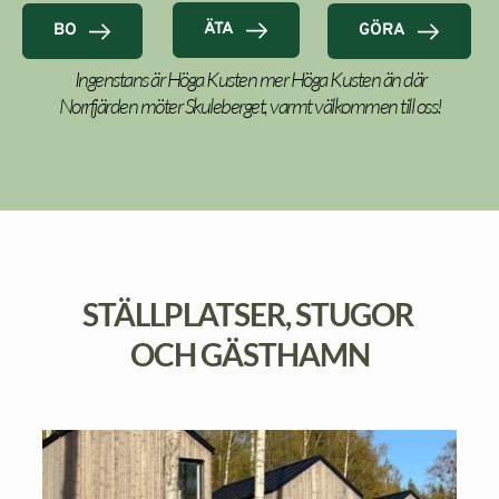
ÄTA
BO
GÖRA
Ingenstans är Höga Kusten mer Höga Kusten än där 
Norrfjärden möter Skuleberget, varmt välkommen till oss! 
STÄLLPLATSER, STUGOR 
OCH GÄSTHAMN