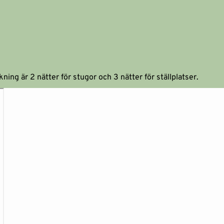
ning är 2 nätter för stugor och 3 nätter för ställplatser.