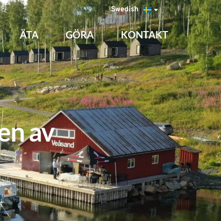
Swedish
ÄTA
GÖRA
KONTAKT
n av 