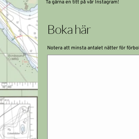
Ta gärna en titt på vår Instagram!
Boka här
Notera att minsta antalet nätter för förbok