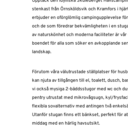
Upptäck den idylliska Skuleberget Havscampin
observant om det råder eldningsförbud.
Höstsäsong
stenkast från Örnsköldsvik och Kramfors i hjärt
LÅGSÄSONG
Fredag & Lördag 23 Augusti - 28 September
erbjuder en oförglömlig campingupplevelse för 
Bastun är öppen för alla våra incheckade gäster
Kl. 16-22 
och de som föredrar bekvämligheten i en stuga
Drop-in. Ställ dig på en plats som med grönsk
KONTAKTA OSS
TELEFON: 076-105 35 08
boendet
Förbokad plats. Om du förbokat en plats så k
 för alla som söker en avkopplande sem
E-MAIL:  info@skulebergethavscamping.se
landskap.
VEÅSAND 212
Väl incheckade och betald så har ni fri tillång ti
873 96 DOCKSTA 
Förutom våra välutrustade 
ställplatser
 för husb
Varmt välkomna!
kan njuta av tillgången till el, toalett, dusch, ba
vi också mysiga 
2-bäddsstugor
 med wc och dusc
pentry utrustat med mikrovågsugn, kyl/frysfack,
flexibla sovalternativ med antingen två enkelsä
Utanför stugan finns ett bänkset, perfekt för att
middag med en härlig havsutsikt.