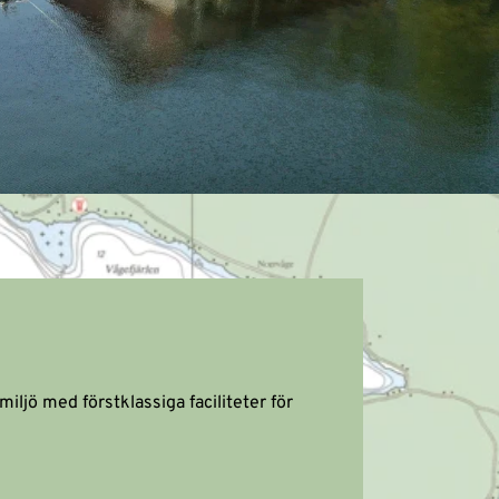
Här finner du en oas av äventyr och avkoppling i Höga Kustens hjärta. På vår camping blandas naturskön miljö med förstklassiga faciliteter för 