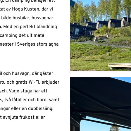
g. En camping belägen ett 
at av Höga Kusten, där vi 
både husbilar, husvagnar 
 och ingår i vistelsen. Den går inte att boka, det är frisittning
. Med en perfekt blandning 
ylt på elstolpen, gå sedan och betala vid betalstationen.
av naturskönhet och moderna faciliteter är vår camping det ultimata 
ommer ditt namn stå på en vit skylt på en av dom numrerade e
ester i Sveriges storslagna 
ll toalett, dusch, bastu, el, wifi 
il och husvagn, där gäster 
stu och gratis Wi-Fi, erbjuder 
h. Varje stuga har ett 
 två fåtöljer och bord, samt 
ngar eller en dubbelsäng. 
 avnjuta frukost eller 