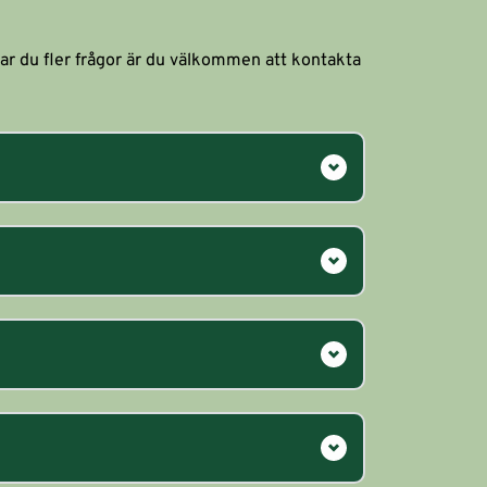
Har du fler frågor är du välkommen att kontakta 
 sker betalningen i bokningssystemet.
bord samt två enkel/dubbelsäng.
a 1,1m inne vid kajen. 
n boendeenheterna. 