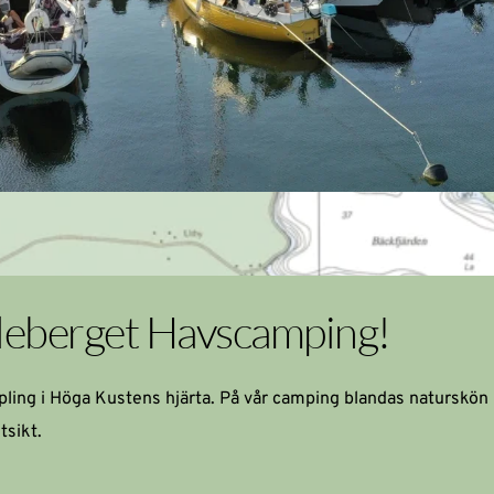
uleberget Havscamping!
tsikt
.