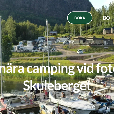
BO
BOKA
ära camping vid fote
Skuleberget